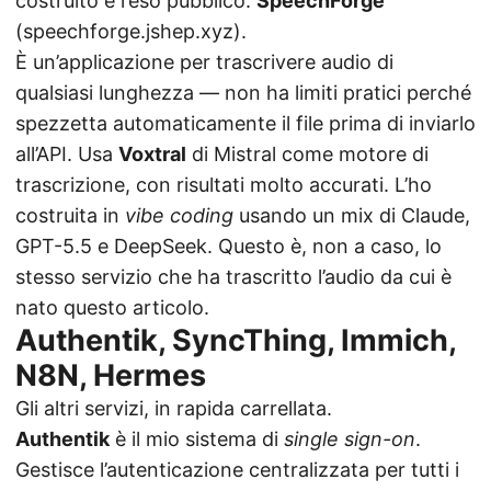
costruito e reso pubblico:
SpeechForge
(
speechforge.jshep.xyz
).
È un’applicazione per trascrivere audio di
qualsiasi lunghezza — non ha limiti pratici perché
spezzetta automaticamente il file prima di inviarlo
all’API. Usa
Voxtral
di Mistral come motore di
trascrizione, con risultati molto accurati. L’ho
costruita in
vibe coding
usando un mix di Claude,
GPT-5.5 e DeepSeek. Questo è, non a caso, lo
stesso servizio che ha trascritto l’audio da cui è
nato questo articolo.
Authentik, SyncThing, Immich,
N8N, Hermes
Gli altri servizi, in rapida carrellata.
Authentik
è il mio sistema di
single sign-on
.
Gestisce l’autenticazione centralizzata per tutti i